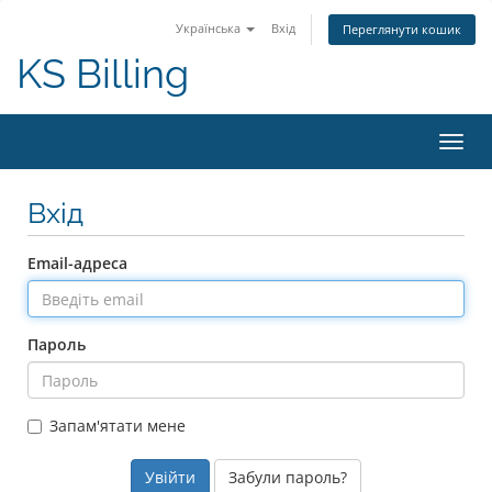
Українська
Вхід
Переглянути кошик
KS Billing
Пере
наві
Вхід
Email-адреса
Пароль
Запам'ятати мене
Забули пароль?