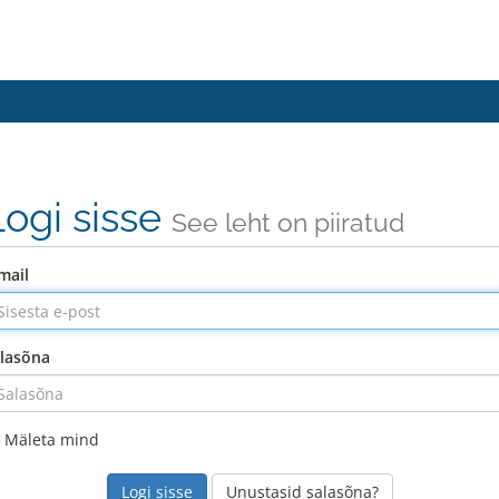
Logi sisse
See leht on piiratud
mail
lasõna
Mäleta mind
Unustasid salasõna?