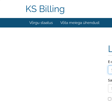
KS Billing
Võrgu staatus
Võta meiega ühendust
E-
Sa