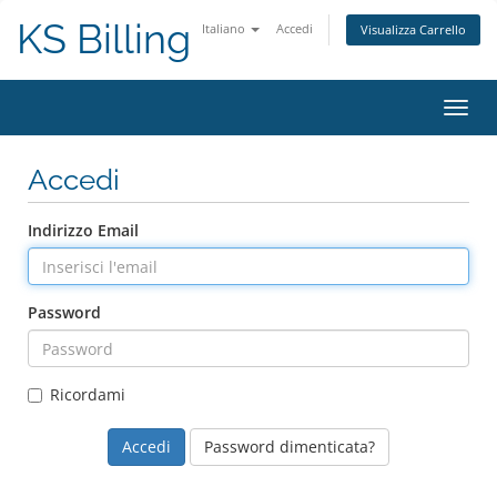
KS Billing
Italiano
Accedi
Visualizza Carrello
Attiv
Navi
Accedi
Indirizzo Email
Password
Ricordami
Password dimenticata?