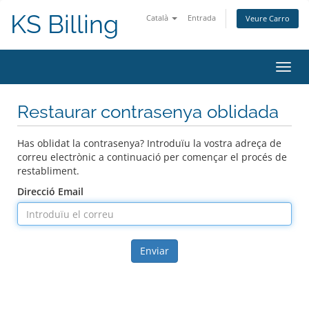
KS Billing
Català
Entrada
Veure Carro
Canv
la
nave
Restaurar contrasenya oblidada
Has oblidat la contrasenya? Introduïu la vostra adreça de
correu electrònic a continuació per començar el procés de
restabliment.
Direcció Email
Enviar