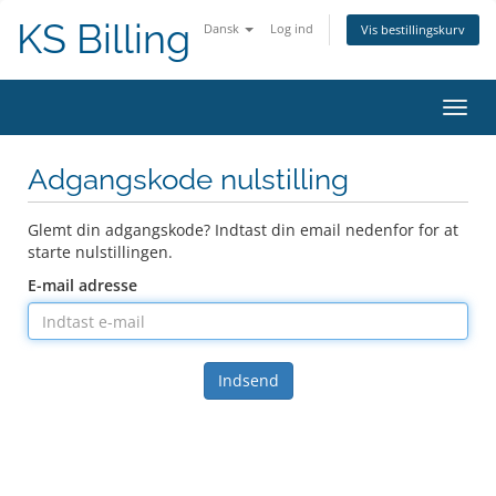
KS Billing
Dansk
Log ind
Vis bestillingskurv
Skift
navig
Adgangskode nulstilling
Glemt din adgangskode? Indtast din email nedenfor for at
starte nulstillingen.
E-mail adresse
Indsend