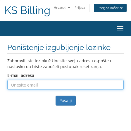
KS Billing
Hrvatski
Prijava
Pregled košarice
Preba
navig
Poništenje izgubljenje lozinke
Zaboravili ste lozinku? Unesite svoju adresu e-pošte u
nastavku da biste započeli postupak resetiranja.
E-mail adresa
Pošalji