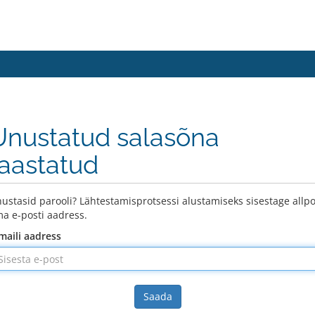
Unustatud salasõna
taastatud
ustasid parooli? Lähtestamisprotsessi alustamiseks sisestage allpo
a e-posti aadress.
maili aadress
Saada