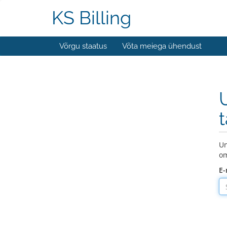
KS Billing
Võrgu staatus
Võta meiega ühendust
Un
om
E-