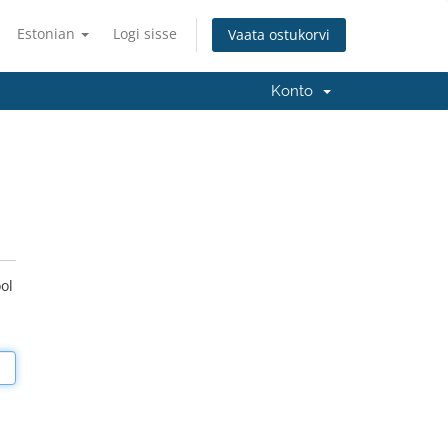
Estonian
Logi sisse
Vaata ostukorvi
Konto
ol